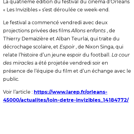
La quatrième édition du festival du cinéma d’Orléans
« Les Invizibles » s’est déroulée ce week-end.
Le festival a commencé vendredi avec deux
projections privées des films
Allons enfants
, de
Thierry Demaizière et Alban Teurlai, qui traite du
décrochage scolaire, et
Espoir
, de Nixon Singa, qui
relate l’histoire d’un jeune espoir du football.
La cour
des miracles
a été projetée vendredi soir en
présence de l’équipe du film et d’un échange avec le
public.
Voir l’article :
https://www.larep.fr/orleans-
45000/actualites/loin-detre-invizibles_14184772/