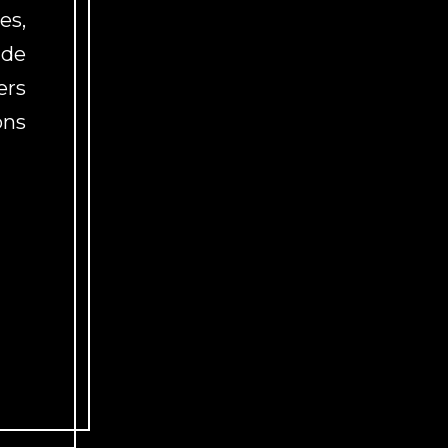
es,
 de
ers
ons