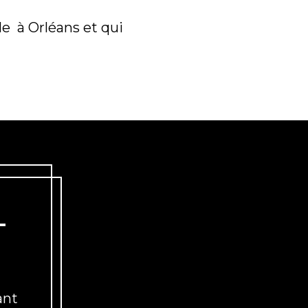
ule
à Orléans et qui
-
ant