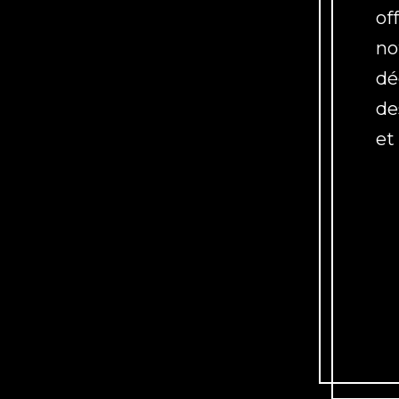
of
no
dé
de
et